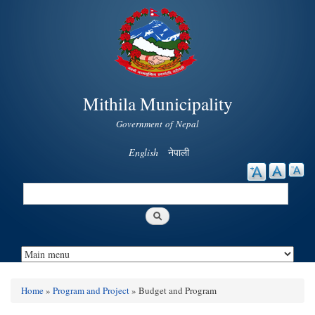
Skip to
main
content
Mithila Municipality
Government of Nepal
English
नेपाली
Search
Search form
Home
»
Program and Project
» Budget and Program
You are here