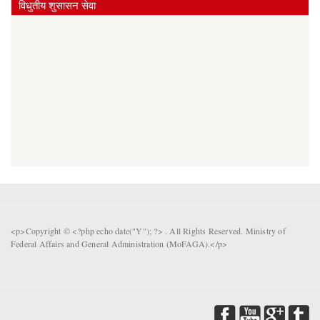
विधुतीय शुसासन सेवा
<p>Copyright © <?php echo date("Y"); ?> . All Rights Reserved. Ministry of
Federal Affairs and General Administration (MoFAGA).</p>