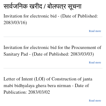
सार्वजनिक खरीद / बोलपत्र सूचना
Invitation for electronic bid - (Date of Published:
2083/03/16)
Read more
I
e
Invitation for electronic bid for the Procurement of
bi
Sanitary Pad - (Date of Published: 2083/03/03)
Pu
208
Read more
I
e
Letter of Intent (LOI) of Construction of janta
bi
Pro
mabi bidhyalaya ghera bera nirman - Date of
of
Pa
Publication: 2083/03/02
Pu
abo
Read more
208