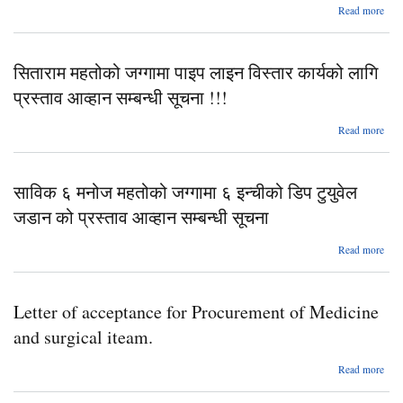
abo
Read more
फु
मि.न.
याद
७ क
देख
वटा 
खोल
सिताराम महतोको जग्गामा पाइप लाइन विस्तार कार्यको लागि
वोडि
ढला
म
स्तरो
प्रस्ताव आव्हान सम्बन्धी सूचना !!!
जड
प
abo
Read more
सिता
सहि
महतो
ल
स
जग्ग
प्रस्
साविक ६ मनोज महतोको जग्गामा ६ इन्चीको डिप टुयुवेल
प
आव्
ला
सम्बन
जडान को प्रस्ताव आव्हान सम्बन्धी सूचना
विस्
सू
कार्
abo
Read more
ल
साव
प्रस्
आव्
मन
सम्बन
Letter of acceptance for Procurement of Medicine
महतो
सू
जग्ग
and surgical iteam.
इन्च
abo
Read more
ड
टुयु
ac
जड