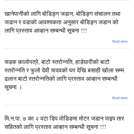
Cons
खानेपानीको लागि बोडिङ्ग जडान, बोडिङ्ग संचालन तथा
जडान र वडाको आवश्यकता अनुसार बोडिङ्ग जडान को
bi
g
लागि प्रस्ताव आव्हान सम्बन्धी सूचना !!!
Read more
Pub
खाने
20
ब
सडक कालोपत्रे, बाटो स्तरोन्नति, हाडेघारीको बाटो
ब
स्तरोन्नति र फुलो देवी यादवको घर देखि बसाही खोला सम्म
स
तथा
ढलान बाटो स्तरोन्नतिको लागि प्रस्ताव आव्हान सम्बन्धी
र 
सूचना ।
आवश
अ
ब
Read more
जड
काल
प
मि.न.पा. ७ का २ वटा डिप वोडिङमा मोटर जडान पाइप तार
आ
स्त
स
हाड
सहितको लागि प्रस्ताव आव्हान सम्बन्धी सूचना !!!
सूच
स्तरो