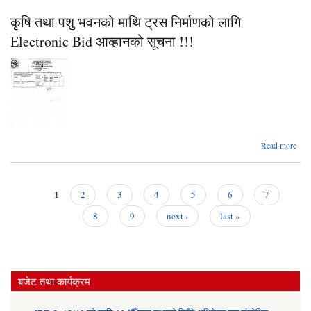
कृषि तथा पशु भवनको माथि ट्रस निर्माणको लागि
Pro
प्रस्
of 
आव्ह
Electronic Bid आव्हानको सूचना !!!
and
सम्बन
सूच
abou
Read more
भवनक
न
1
2
3
4
5
6
7
Pages
Elec
8
9
next ›
last »
आव
सू
बजेट तथा कार्यक्रम