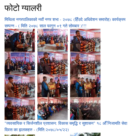
फोटो ग्यालरी
मिथिला नगरपालिकाको नवौं नगर शभा - २०७८ (हिँउदे अधिवेशन समारोह) कार्यक्रम
सम्पन्न - ( मिति २०७८ साल फागुन ०९ गते सोमबार )!!!
,
,
,
,
,
,
,
,
,
,
,
"व्यवसायिक र सिर्जनशील प्रशासन: विकास समृद्धि र सुशासन" १८ औँ निजामति सेवा
दिवस का झलकहरु - (मिति:२०७८/०५/२२)