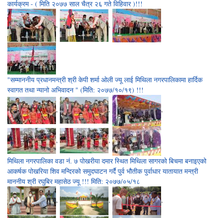
कार्यक्रम - ( मिति २०७७ साल चैत्र २६ गते विहिवार )!!!
,
,
,
"सम्माननीय प्रधानमन्त्री श्री केपी शर्मा ओली ज्यू लाई मिथिला नगरपालिकामा हार्दिक
स्वागत तथा न्यानो अभिवादन " (मिति: २०७७/१०/१९) !!!
,
,
,
,
,
मिथिला नगरपालिका वडा नं. ७ पोखरीया दमार स्थित मिथिला सागरको बिचमा बनाइएको
आकर्षक पोखरिया शिव मन्दिरको समुदघाटन गर्दै पुर्व भौतीक पुर्वाधार यातायात मन्त्री
माननीय श्री रघुबिर महासेठ ज्यू !!! मिति: २०७७/०५/१८
,
,
,