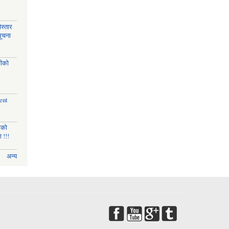
स्तार
सूचना
चीको
ent
णको
 !!!
अन्य