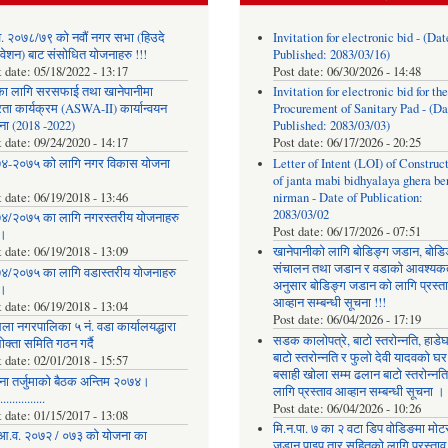
. २०७८/७९ को नवौं नगर सभा (हिउदे
Invitation for electronic bid - (Dat
वेशन) बाट संसोधित योजनाहरु !!!
Published: 2083/03/16)
t date:
05/18/2022 - 13:17
Post date:
06/30/2026 - 14:48
का लागि सरसफाई तथा खानेपानीमा
Invitation for electronic bid for the
रता कार्यक्रम (ASWA-II) कार्यान्वयन
Procurement of Sanitary Pad - (Da
ना (2018 -2022)
Published: 2083/03/03)
t date:
09/24/2020 - 14:17
Post date:
06/17/2026 - 20:25
४-२०७५ को लागि नगर विकास योजना
Letter of Intent (LOI) of Construc
of janta mabi bidhyalaya ghera be
t date:
06/19/2018 - 13:46
nirman - Date of Publication:
2083/03/02
४/२०७५ का लागि नगरस्तरीय योजनाहरु
Post date:
06/17/2026 - 07:51
।
t date:
06/19/2018 - 13:09
खानेपानीको लागि बोडिङ्ग जडान, बोडि
संचालन तथा जडान र वडाको आवश्यक
४/२०७५ का लागि वडास्तरीय योजनाहरु
अनुसार बोडिङ्ग जडान को लागि प्रस्त
।
आव्हान सम्बन्धी सूचना !!!
t date:
06/19/2018 - 13:04
Post date:
06/04/2026 - 17:19
ला नगरपालिका ५ नं. वडा कार्यालयद्धारा
सडक कालोपत्रे, बाटो स्तरोन्नति, हाडे
क्ता समिति गठन गर्दै
बाटो स्तरोन्नति र फुलो देवी यादवको घर
t date:
02/01/2018 - 15:57
बसाही खोला सम्म ढलान बाटो स्तरोन्नत
ना तर्जुमाकाे बैठक अन्तिम २०७४।
लागि प्रस्ताव आव्हान सम्बन्धी सूचना ।
..............
Post date:
06/04/2026 - 10:26
t date:
01/15/2017 - 13:08
मि.न.पा. ७ का २ वटा डिप वोडिङमा मोट
आ.व. २०७२ / ०७३ को योजना का
जडान पाइप तार सहितको लागि प्रस्ताव