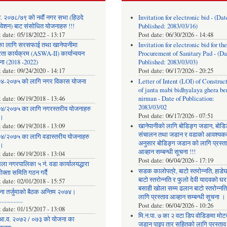
. २०७८/७९ को नवौं नगर सभा (हिउदे
Invitation for electronic bid - (Dat
वेशन) बाट संसोधित योजनाहरु !!!
Published: 2083/03/16)
t date:
05/18/2022 - 13:17
Post date:
06/30/2026 - 14:48
का लागि सरसफाई तथा खानेपानीमा
Invitation for electronic bid for the
रता कार्यक्रम (ASWA-II) कार्यान्वयन
Procurement of Sanitary Pad - (Da
ना (2018 -2022)
Published: 2083/03/03)
t date:
09/24/2020 - 14:17
Post date:
06/17/2026 - 20:25
४-२०७५ को लागि नगर विकास योजना
Letter of Intent (LOI) of Construc
of janta mabi bidhyalaya ghera be
t date:
06/19/2018 - 13:46
nirman - Date of Publication:
2083/03/02
४/२०७५ का लागि नगरस्तरीय योजनाहरु
Post date:
06/17/2026 - 07:51
।
t date:
06/19/2018 - 13:09
खानेपानीको लागि बोडिङ्ग जडान, बोडि
संचालन तथा जडान र वडाको आवश्यक
४/२०७५ का लागि वडास्तरीय योजनाहरु
अनुसार बोडिङ्ग जडान को लागि प्रस्त
।
आव्हान सम्बन्धी सूचना !!!
t date:
06/19/2018 - 13:04
Post date:
06/04/2026 - 17:19
ला नगरपालिका ५ नं. वडा कार्यालयद्धारा
सडक कालोपत्रे, बाटो स्तरोन्नति, हाडे
क्ता समिति गठन गर्दै
बाटो स्तरोन्नति र फुलो देवी यादवको घर
t date:
02/01/2018 - 15:57
बसाही खोला सम्म ढलान बाटो स्तरोन्नत
ना तर्जुमाकाे बैठक अन्तिम २०७४।
लागि प्रस्ताव आव्हान सम्बन्धी सूचना ।
..............
Post date:
06/04/2026 - 10:26
t date:
01/15/2017 - 13:08
मि.न.पा. ७ का २ वटा डिप वोडिङमा मोट
आ.व. २०७२ / ०७३ को योजना का
जडान पाइप तार सहितको लागि प्रस्ताव