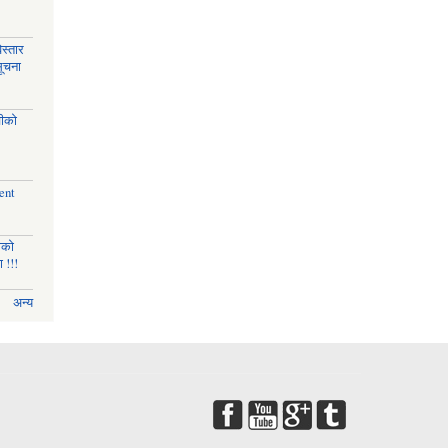
स्तार
सूचना
चीको
ent
णको
 !!!
अन्य