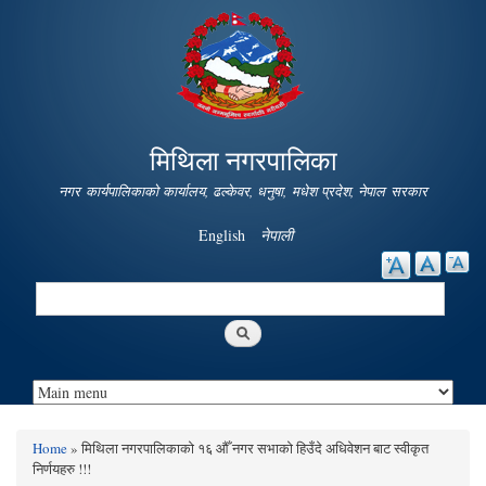
Skip to
main
content
मिथिला नगरपालिका
नगर कार्यपालिकाको कार्यालय, ढल्केवर, धनुषा, मधेश प्रदेश, नेपाल सरकार
English
नेपाली
Search
Search form
Home
» मिथिला नगरपालिकाको १६ औँ नगर सभाको हिउँदे अधिवेशन बाट स्वीकृत
You are here
निर्णयहरु !!!