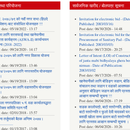
तथा परियोजना
सार्वजनिक खरीद / बोलपत्र सूचना
. २०७८/७९ को नवौं नगर सभा (हिउदे
Invitation for electronic bid - (Dat
वेशन) बाट संसोधित योजनाहरु !!!
Published: 2083/03/16)
t date:
05/18/2022 - 13:17
Post date:
06/30/2026 - 14:48
का लागि सरसफाई तथा खानेपानीमा
Invitation for electronic bid for the
रता कार्यक्रम (ASWA-II) कार्यान्वयन
Procurement of Sanitary Pad - (Da
ना (2018 -2022)
Published: 2083/03/03)
t date:
09/24/2020 - 14:17
Post date:
06/17/2026 - 20:25
४-२०७५ को लागि नगर विकास योजना
Letter of Intent (LOI) of Construc
of janta mabi bidhyalaya ghera be
t date:
06/19/2018 - 13:46
nirman - Date of Publication:
2083/03/02
४/२०७५ का लागि नगरस्तरीय योजनाहरु
Post date:
06/17/2026 - 07:51
।
t date:
06/19/2018 - 13:09
खानेपानीको लागि बोडिङ्ग जडान, बोडि
संचालन तथा जडान र वडाको आवश्यक
४/२०७५ का लागि वडास्तरीय योजनाहरु
अनुसार बोडिङ्ग जडान को लागि प्रस्त
।
आव्हान सम्बन्धी सूचना !!!
t date:
06/19/2018 - 13:04
Post date:
06/04/2026 - 17:19
ला नगरपालिका ५ नं. वडा कार्यालयद्धारा
सडक कालोपत्रे, बाटो स्तरोन्नति, हाडे
क्ता समिति गठन गर्दै
बाटो स्तरोन्नति र फुलो देवी यादवको घर
t date:
02/01/2018 - 15:57
बसाही खोला सम्म ढलान बाटो स्तरोन्नत
ना तर्जुमाकाे बैठक अन्तिम २०७४।
लागि प्रस्ताव आव्हान सम्बन्धी सूचना ।
..............
Post date:
06/04/2026 - 10:26
t date:
01/15/2017 - 13:08