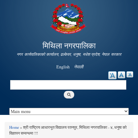
Skip to
main
content
मिथिला नगरपालिका
नगर कार्यपालिकाको कार्यालय, ढल्केवर, धनुषा, मधेश प्रदेश, नेपाल सरकार
English
नेपाली
Search
Search form
Home
» श्री राष्ट्रिय आधारभूत विद्यालय रतनपुर, मिथिला नगरपालिका - ४, धनुषा को
You are here
विज्ञापन सम्वन्धमा !!!