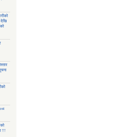
घारीको
 देखि
िको
र
स्तार
सूचना
चीको
ent
णको
 !!!