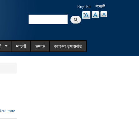
English
नेपाली
Search
Search form
ी
ग्यालरी
सम्पर्क
स्वास्थ्य ड्यासबोर्ड
about
Read more
पल्टि
देविको
जग्गामा
मोटर
जडानको