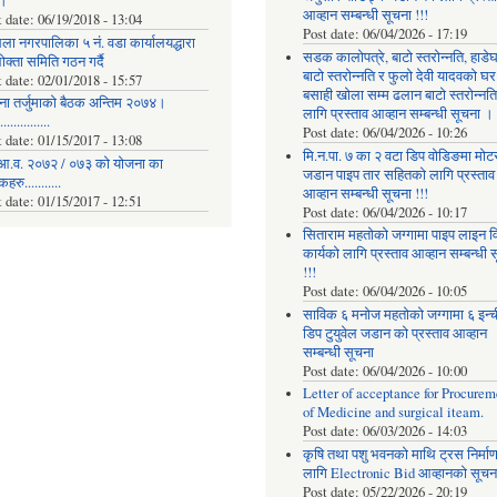
।
आव्हान सम्बन्धी सूचना !!!
t date:
06/19/2018 - 13:04
Post date:
06/04/2026 - 17:19
ला नगरपालिका ५ नं. वडा कार्यालयद्धारा
सडक कालोपत्रे, बाटो स्तरोन्नति, हाडे
क्ता समिति गठन गर्दै
बाटो स्तरोन्नति र फुलो देवी यादवको घर
t date:
02/01/2018 - 15:57
बसाही खोला सम्म ढलान बाटो स्तरोन्नत
ना तर्जुमाकाे बैठक अन्तिम २०७४।
लागि प्रस्ताव आव्हान सम्बन्धी सूचना ।
..............
Post date:
06/04/2026 - 10:26
t date:
01/15/2017 - 13:08
मि.न.पा. ७ का २ वटा डिप वोडिङमा मोट
आ.व. २०७२ / ०७३ को योजना का
जडान पाइप तार सहितको लागि प्रस्ताव
रु...........
आव्हान सम्बन्धी सूचना !!!
t date:
01/15/2017 - 12:51
Post date:
06/04/2026 - 10:17
सिताराम महतोको जग्गामा पाइप लाइन वि
कार्यको लागि प्रस्ताव आव्हान सम्बन्धी 
!!!
Post date:
06/04/2026 - 10:05
साविक ६ मनोज महतोको जग्गामा ६ इन्
डिप टुयुवेल जडान को प्रस्ताव आव्हान
सम्बन्धी सूचना
Post date:
06/04/2026 - 10:00
Letter of acceptance for Procurem
of Medicine and surgical iteam.
Post date:
06/03/2026 - 14:03
कृषि तथा पशु भवनको माथि ट्रस निर्मा
लागि Electronic Bid आव्हानको सूचना
Post date:
05/22/2026 - 20:19