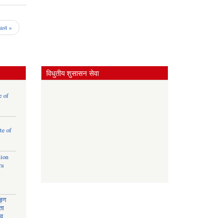
को
आवश्यकता
अनुसार ४
last »
इन्चको
स्यालो
टुवेल
जडानको
लागि
विधुतीय शुसासन सेवा
प्रस्ताव
आव्हान
सम्बन्धी
e of
सूचना !!!
te of
tion
ra
ङ्ग
ता
ाव