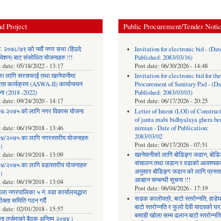
d Project
Public Procurement/Tender Noti
. २०७८/७९ को नवौं नगर सभा (हिउदे
Invitation for electronic bid - (Dat
वेशन) बाट संसोधित योजनाहरु !!!
Published: 2083/03/16)
t date:
05/18/2022 - 13:17
Post date:
06/30/2026 - 14:48
का लागि सरसफाई तथा खानेपानीमा
Invitation for electronic bid for the
रता कार्यक्रम (ASWA-II) कार्यान्वयन
Procurement of Sanitary Pad - (Da
ना (2018 -2022)
Published: 2083/03/03)
t date:
09/24/2020 - 14:17
Post date:
06/17/2026 - 20:25
४-२०७५ को लागि नगर विकास योजना
Letter of Intent (LOI) of Construc
of janta mabi bidhyalaya ghera be
t date:
06/19/2018 - 13:46
nirman - Date of Publication:
2083/03/02
४/२०७५ का लागि नगरस्तरीय योजनाहरु
Post date:
06/17/2026 - 07:51
।
t date:
06/19/2018 - 13:09
खानेपानीको लागि बोडिङ्ग जडान, बोडि
संचालन तथा जडान र वडाको आवश्यक
४/२०७५ का लागि वडास्तरीय योजनाहरु
अनुसार बोडिङ्ग जडान को लागि प्रस्त
।
आव्हान सम्बन्धी सूचना !!!
t date:
06/19/2018 - 13:04
Post date:
06/04/2026 - 17:19
ला नगरपालिका ५ नं. वडा कार्यालयद्धारा
सडक कालोपत्रे, बाटो स्तरोन्नति, हाडे
क्ता समिति गठन गर्दै
बाटो स्तरोन्नति र फुलो देवी यादवको घर
t date:
02/01/2018 - 15:57
बसाही खोला सम्म ढलान बाटो स्तरोन्नत
ना तर्जुमाकाे बैठक अन्तिम २०७४।