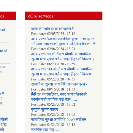
मेसिन
समेत
वितरणको
ces
eGov services
लागि
प्रस्ताब
आव्हान
करारको लागि दरखास्त फारम !!!
e of
सम्बन्धी
Post date:
02/05/2025 - 12:18
सूचना !!!
आ.व २०७९/८० को सामाजिक सुरक्षा भत्ता प्राप्त
गर्ने लाभग्राहीहरुको भुक्तानी अभिलेख विवरण !!!
Post date:
02/04/2024 - 13:21
te of
आ.व २०७६७७ को तेस्रो चौमासिक सामाजिक
सुरक्षा भत्ता प्राप्त गर्ने लाभग्राहीहरुको विवरण ।
Post date:
06/20/2020 - 19:59
tion
आ.व २०७६/७७ को दोस्रो चौमासिक सामाजिक
ra
सुरक्षा भत्ता प्राप्त गर्ने लाभग्राहीहरुको विवरण
Post date:
05/22/2020 - 09:55
सामाजिक सुरक्षा कार्य विधि स‌चालन २०७५
Post date:
09/16/2018 - 11:53
ङ्ग
मिथिला नगरपालिका, नगर कार्यपालिकाको
ता
कार्यालयकाे नागरिक वडा पत्र.......
ाव
Post date:
05/23/2018 - 13:52
मृत्युको सुचना फारम
Post date:
05/23/2018 - 13:05
घारीको
सामाजिक सुरक्षा कार्यविधि २०७२ स‌शाेधन
 देखि
Post date:
01/24/2018 - 16:18
िको
नागरिक वडा पत्र.......