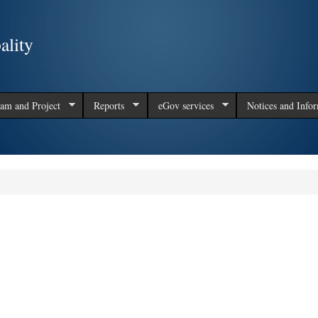
Skip to
main
ality
content
am and Project
Reports
eGov services
Notices and Info