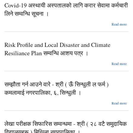
Covid-19 अस्थायी अस्पतालको लागि करार सेवामा कर्मचारी
केन्
लिने सम्वन्धि सूचना ।
स
Read more
कर्
C
सम्
अ
स
Risk Profile and Local Disaster and Climate
अस्प
लाग
Resiliance Plan सम्वन्धि आशय पत्र ।
कर
Read more
स
सू
and
सम्झौता गर्न आउने वारे - श्री ( ऊँ सिन्धुली ल फर्म )
Di
कमलामाई नगरपालिका, ६, सिन्धुली ।
C
Resi
Read more
सम्झ
आउने
आश
श्
लेखा परीक्षक सिफारिस सम्वन्धमा - श्री ( २८ वटै समुदायिक
सिन
विद्यालयहरू ) मिथिला नगरपालिका ।
कम