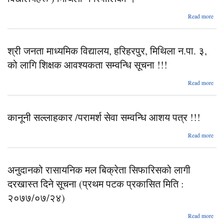
नगरप
Read more
६, स
प
सि
श्री जनता माध्यमिक विद्यालय, हरिहरपुर, मिथिला न.पा. ३,
सम्वन
श्र
को लागि शिक्षक आवश्यकता सम्वन्धि सूचना !!!
समु
Read more
विद्य
श्री
) 
मा
नगरप
विद
कानूनी सल्लाहकार /परामर्श सेवा सम्वन्धि आशय पत्र !!!
हरि
म
न.
a
Read more
को
सल्ल
आवश
/प
स
अनुदानको रासायनिक मल बिक्रेता सिफारिसको लागी
सूच
सम
दरखास्त दिने सूचना (प्रथम पटक प्रकासित मिति :
पत
२०७७/०७/२४)
Read more