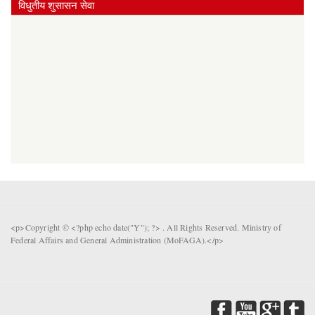
विधुतीय शुसासन सेवा
<p>Copyright © <?php echo date("Y"); ?> . All Rights Reserved. Ministry of
Federal Affairs and General Administration (MoFAGA).</p>