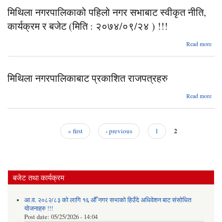
दो
मिथिला नगरपालिकाको पहिलो नगर सभाबाट स्वीकृत नीति,
स्व
कार्यक्रम र बजेट (मिति : २०७४/०९/२४ ) !!!
का
बजे
Read more
२०७
नगरप
प
मिथिला नगरपालिकाबाट प्रकाशित राजपत्रहरु
स्व
का
abou
Read more
बजे
नगरप
२०७
र
2
« first
‹ previous
1
Pages
बजेट तथा कार्यक्रम
आ.व. २०८२/८३ को लागि १६ औँ नगर सभाको हिउँदे अधिवेशन बाट संसोधित
योजनाहरु !!!
Post date:
05/25/2026 - 14:04