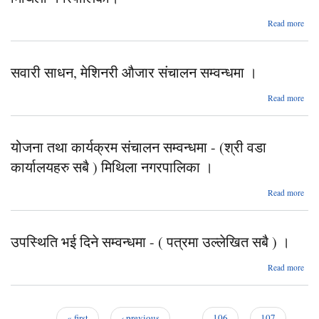
a
Read more
हाजि
नगरप
गरि
सवारी साधन, मेशिनरी औजार संचालन सम्वन्धमा ।
साथ
ab
Read more
नगरप
स
सा
मेश
योजना तथा कार्यक्रम संचालन सम्वन्धमा - (श्री वडा
औ
संच
कार्यालयहरु सबै ) मिथिला नगरपालिका ।
सम्वन
Read more
योजन
कार
स
उपस्थिति भई दिने सम्वन्धमा - ( पत्रमा उल्लेखित सबै ) ।
सम्वन
(श्
कार्य
ab
Read more
उपस्
भई 
नगरप
सम्वन
« first
‹ previous
…
106
107