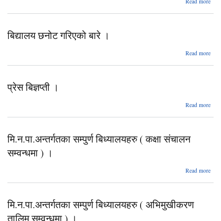
Read more
निव
बे
जरूर
बिद्यालय छनोट गरिएको बारे ।
सङ
बारे -
abo
Read more
वडा
बिद्य
ज्य
छन
कार्य
गरिए
स
प्रेस बिज्ञप्ती ।
बार
abo
Read more
प्र
बिज्ञप्
मि.न.पा.अन्तर्गतका सम्पुर्ण बिध्यालयहरु ( कक्षा संचालन
सम्वन्धमा ) ।
Read more
मि.न.
सम्पु
(
मि.न.पा.अन्तर्गतका सम्पुर्ण बिध्यालयहरु ( अभिमुखीकरण
तालिम सम्वन्धमा ) ।