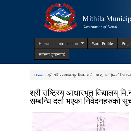
Mithila Municip
Government of Nepal
Home
Introduction
Ward Profile
Progr
स्वास्थ्य ड्यासबोर्ड
Home
» श्री राष्ट्रिय आधारभूत विद्यालय मि.न.पा २, नक्टझिजको रिक्त पद
You are here
श्री राष्ट्रिय आधारभूत विद्यालय मि
सम्बन्धि दर्ता भएका निवेदनहरुको सु