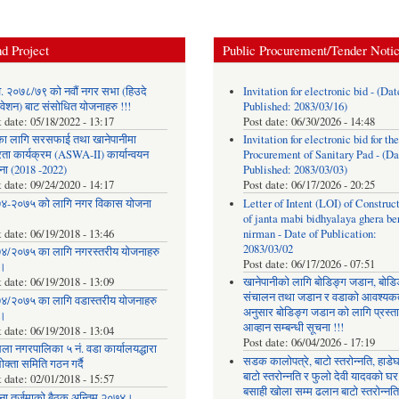
d Project
Public Procurement/Tender Noti
. २०७८/७९ को नवौं नगर सभा (हिउदे
Invitation for electronic bid - (Dat
वेशन) बाट संसोधित योजनाहरु !!!
Published: 2083/03/16)
t date:
05/18/2022 - 13:17
Post date:
06/30/2026 - 14:48
का लागि सरसफाई तथा खानेपानीमा
Invitation for electronic bid for the
रता कार्यक्रम (ASWA-II) कार्यान्वयन
Procurement of Sanitary Pad - (Da
ना (2018 -2022)
Published: 2083/03/03)
t date:
09/24/2020 - 14:17
Post date:
06/17/2026 - 20:25
४-२०७५ को लागि नगर विकास योजना
Letter of Intent (LOI) of Construc
of janta mabi bidhyalaya ghera be
t date:
06/19/2018 - 13:46
nirman - Date of Publication:
2083/03/02
४/२०७५ का लागि नगरस्तरीय योजनाहरु
Post date:
06/17/2026 - 07:51
।
t date:
06/19/2018 - 13:09
खानेपानीको लागि बोडिङ्ग जडान, बोडि
संचालन तथा जडान र वडाको आवश्यक
४/२०७५ का लागि वडास्तरीय योजनाहरु
अनुसार बोडिङ्ग जडान को लागि प्रस्त
।
आव्हान सम्बन्धी सूचना !!!
t date:
06/19/2018 - 13:04
Post date:
06/04/2026 - 17:19
ला नगरपालिका ५ नं. वडा कार्यालयद्धारा
सडक कालोपत्रे, बाटो स्तरोन्नति, हाडे
क्ता समिति गठन गर्दै
बाटो स्तरोन्नति र फुलो देवी यादवको घर
t date:
02/01/2018 - 15:57
बसाही खोला सम्म ढलान बाटो स्तरोन्नत
ना तर्जुमाकाे बैठक अन्तिम २०७४।