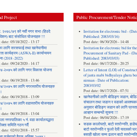
d Project
Public Procurement/Tender Noti
. २०७८/७९ को नवौं नगर सभा (हिउदे
Invitation for electronic bid - (Dat
वेशन) बाट संसोधित योजनाहरु !!!
Published: 2083/03/16)
t date:
05/18/2022 - 13:17
Post date:
06/30/2026 - 14:48
का लागि सरसफाई तथा खानेपानीमा
Invitation for electronic bid for the
रता कार्यक्रम (ASWA-II) कार्यान्वयन
Procurement of Sanitary Pad - (Da
ना (2018 -2022)
Published: 2083/03/03)
t date:
09/24/2020 - 14:17
Post date:
06/17/2026 - 20:25
४-२०७५ को लागि नगर विकास योजना
Letter of Intent (LOI) of Construc
of janta mabi bidhyalaya ghera be
t date:
06/19/2018 - 13:46
nirman - Date of Publication:
2083/03/02
४/२०७५ का लागि नगरस्तरीय योजनाहरु
Post date:
06/17/2026 - 07:51
।
t date:
06/19/2018 - 13:09
खानेपानीको लागि बोडिङ्ग जडान, बोडि
संचालन तथा जडान र वडाको आवश्यक
४/२०७५ का लागि वडास्तरीय योजनाहरु
अनुसार बोडिङ्ग जडान को लागि प्रस्त
।
आव्हान सम्बन्धी सूचना !!!
t date:
06/19/2018 - 13:04
Post date:
06/04/2026 - 17:19
ला नगरपालिका ५ नं. वडा कार्यालयद्धारा
सडक कालोपत्रे, बाटो स्तरोन्नति, हाडे
क्ता समिति गठन गर्दै
बाटो स्तरोन्नति र फुलो देवी यादवको घर
t date:
02/01/2018 - 15:57
बसाही खोला सम्म ढलान बाटो स्तरोन्नत
ना तर्जुमाकाे बैठक अन्तिम २०७४।