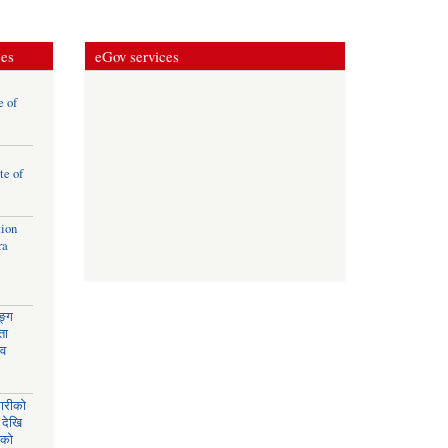
ces
eGov services
e of
te of
tion
ra
ङ्ग
ता
ाव
घारीको
 देखि
िको