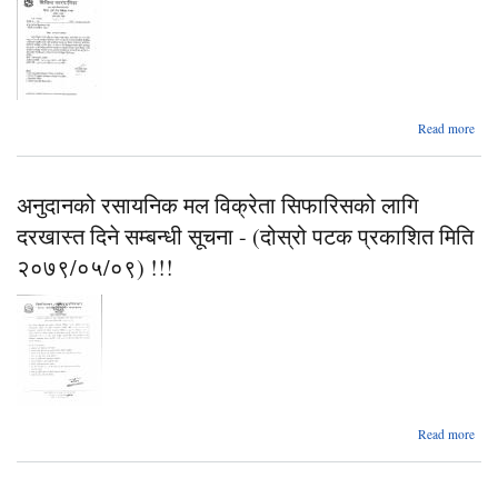
सू
Read more
जा
सम्वन
अनुदानको रसायनिक मल विक्रेता सिफारिसको लागि
(साम
विद्य
दरखास्त दिने सम्बन्धी सूचना - (दोस्रो पटक प्रकाशित मिति
२०७९/०५/०९) !!!
नगरप
Read more
रस