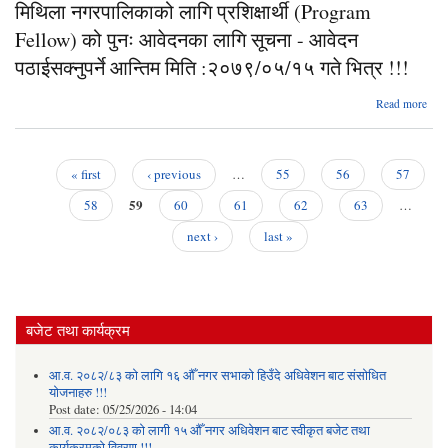
मिथिला नगरपालिकाको लागि प्रशिक्षार्थी (Program
स
लाग
Fellow) को पुनः आवेदनका लागि सूचना - आवेदन
दि
सूचना
पठाईसक्नुपर्ने आन्तिम मिति :२०७९/०५/१५ गते भित्र !!!
पटक 
abou
Read more
२०७
नगर
लागि प
(
Fe
« first
‹ previous
…
55
56
57
पुन
Pages
59
लाग
58
60
61
62
63
…
next ›
last »
पठा
आन
:२०७
गते
बजेट तथा कार्यक्रम
आ.व. २०८२/८३ को लागि १६ औँ नगर सभाको हिउँदे अधिवेशन बाट संसोधित
योजनाहरु !!!
Post date:
05/25/2026 - 14:04
आ.व. २०८२/०८३ को लागी १५ औँ नगर अधिवेशन बाट स्वीकृत बजेट तथा
कार्यक्रमको विवरण !!!