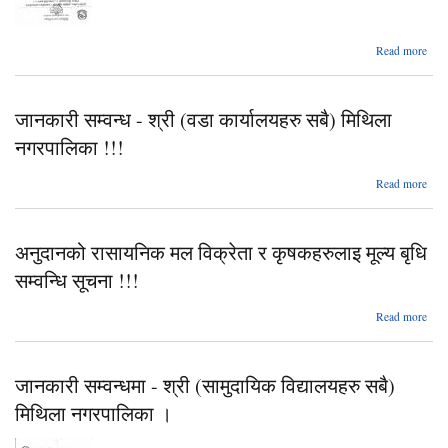
abou
Read more
दलि
स
अ
जानकारी सम्वन्ध - श्री (वडा कार्यालयहरु सबै) मिथिला
ब
न
नगरपालिका !!!
स
(प
Read more
जा
(प
सम
प्रक
श्र
२०७
अनुदानको रासायनिक मल विक्रेता र कृषकहरुलाइ मूल्य बृधि
कार्य
सम्वन्धि सूचना !!!
नगरप
Read more
अन
रा
मल व
जानकारी सम्वन्धमा - श्री (सामुदायिक विद्यालयहरु सबै)
कृषक
मिथिला नगरपालिका ।
मू