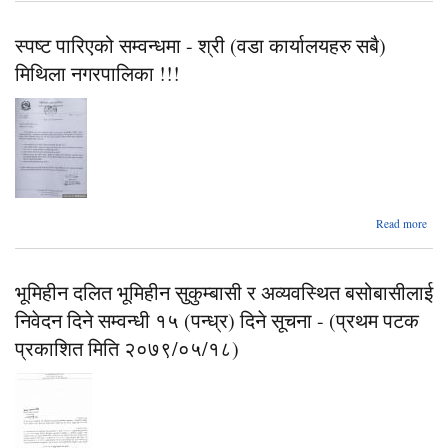
लिलामद
नग
स्पष्ट पारिएको सम्वन्धमा - श्री (वडा कार्यालयहरु सबै)
बिक्री
सम्
मिथिला नगरपालिका !!!
सार्
सूचन
Read more
प
सम्वन
भूमिहीन दलित भूमिहीन सुकुम्बासी र अव्यवस्थित बसोबासीलाई
श्र
कार्य
निवेदन दिने सम्वन्धी १५ (पन्ध्र) दिने सूचना - (प्रथम पटक
प्रकाशित मिति २०७९/०५/१८)
नगरप