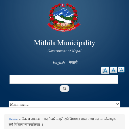
Skip to
main
content
Mithila Municipality
Government of Nepal
English
नेपाली
Search
Search form
Home
» विवरण उपलब्ध गराउने बारे - श्री सबै विषयगत शाखा तथा वडा कार्यालयहरू
You are here
सबै मिथिला नगरपालिका ।